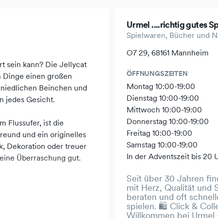
Urmel ....richtig gutes 
Spielwaren, Bücher und 
O7 29, 68161 Mannheim
rt sein kann? Die Jellycat
ÖFFNUNGSZEITEN
en Dinge einen großen
Montag 10:00-19:00
 niedlichen Beinchen und
Dienstag 10:00-19:00
n jedes Gesicht.
Mittwoch 10:00-19:00
Donnerstag 10:00-19:00
 Flussufer, ist die
Freitag 10:00-19:00
eund und ein originelles
Samstag 10:00-19:00
k, Dekoration oder treuer
In der Adventszeit bis 20 
r eine Überraschung gut.
Seit über 30 Jahren fi
mit Herz, Qualität und 
beraten und oft schnell
spielen. 🛍️ Click & Col
Willkommen bei Urmel –