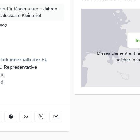
net für Kinder unter 3 Jahren -
chluckbare Kleinteile!
n
1892
iel Freude bereiten – genau
I
Dieses Element enthä
lich innerhalb der EU
solcher Inha
EU Representative
ed
ed