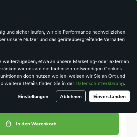
Kontrast
Mein Konto
Wunschliste
Warenkorb
ig und sicher laufen, wir die Performance nachvollziehen
ber unsere Nutzer und das geräteübergreifende Verhalten
te weiterzugeben, etwa an unsere Marketing- oder externen
chränken wir uns auf die technisch-notwendigen Cookies.
unktionen doch nutzen wollen, weisen wir Sie an Ort und
useables Pebble
d weitere Details finden Sie in der
Datenschutzerklärung
.
Einstellungen
Ablehnen
Einverstanden
gl. Versandkosten
In den Warenkorb