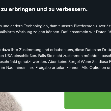
zu erbringen und zu verbessern.
s und andere Technologien, damit unsere Plattformen zuverläss
sonalisierte Werbung zeigen können. Dafür sammeln wir Daten ü
Jellycat Amuseables Pebble
e dazu Ihre Zustimmung und erlauben uns, diese Daten an Drit
 den USA einschließen. Falls Sie nicht zustimmen möchten, bes
schränkt genutzt werden. Aber keine Sorge! Wenn Sie diese F
Jellycat Am
h im Nachhinein Ihre Freigabe erteilen können. Alle Optionen un
Preis
25,00 €
inkl. MwSt.,
zz