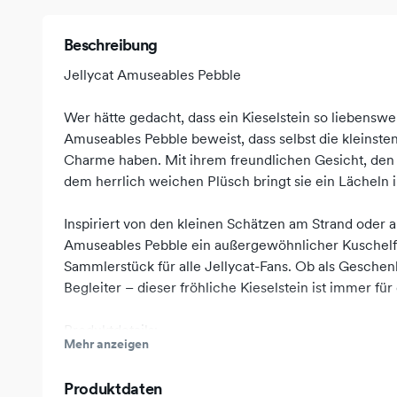
Beschreibung
Jellycat Amuseables Pebble
Wer hätte gedacht, dass ein Kieselstein so liebenswe
Amuseables Pebble beweist, dass selbst die kleinst
Charme haben. Mit ihrem freundlichen Gesicht, den
dem herrlich weichen Plüsch bringt sie ein Lächeln i
Inspiriert von den kleinen Schätzen am Strand oder am
Amuseables Pebble ein außergewöhnlicher Kuschelfr
Sammlerstück für alle Jellycat-Fans. Ob als Geschen
Begleiter – dieser fröhliche Kieselstein ist immer fü
Produktdetails:
Mehr anzeigen
Original Jellycat Amuseables Kuscheltier
Produktdaten
Kreatives Kieselstein-Design mit charmanten Details