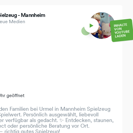
Spielzeug - Mannheim
Neue Medien
INHALTE
VON
YOUTUBE
LADEN
Uhr geöffnet
nden Familien bei Urmel in Mannheim Spielzeug
Spielwert. Persönlich ausgewählt, liebevoll
er verfügbar als gedacht. ✨ Entdecken, staunen,
lect oder persönliche Beratung vor Ort.
 richtig gutes Spielzeug!