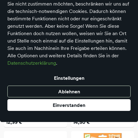
Sie nicht zustimmen möchten, beschränken wir uns auf
die technisch-notwendigen Cookies. Dadurch können
462 Produkte
bestimmte Funktionen nicht oder nur eingeschränkt
genutzt werden. Aber keine Sorge! Wenn Sie diese
Funktionen doch nutzen wollen, weisen wir Sie an Ort
und Stelle noch einmal auf die Einstellungen hin, damit
Sie auch im Nachhinein Ihre Freigabe erteilen können.
Alle Optionen und weitere Details finden Sie in der
Datenschutzerklärung
.
Einstellungen
Ablehnen
Djeco
Djeco
Einverstanden
Djeco – DIY Kreisel Hypno
Djeco – Entdeckerpuzzle
Cosmos
Aquatic, 54 Teile
12,99 €
14,50 €