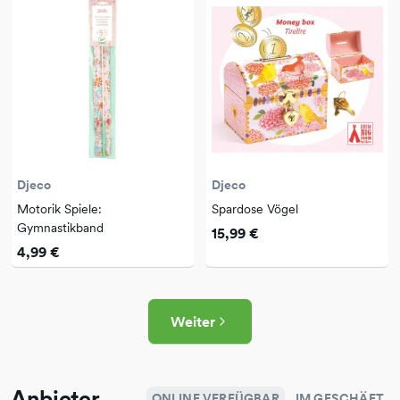
Djeco
Djeco
Motorik Spiele:
Spardose Vögel
Gymnastikband
15,99 €
4,99 €
Weiter
Anbieter
ONLINE VERFÜGBAR
IM GESCHÄFT