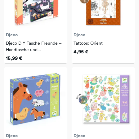
Djeco
Djeco
Djeco DIY Tasche Freunde –
Tattoos: Orient
Handtasche und
4,95 €
Portemonnaie selbst gestalten
15,99 €
Djeco
Djeco