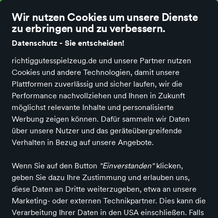
Wir nutzen Cookies um unsere Dienste
zu erbringen und zu verbessern.
Datenschutz - Sie entscheiden!
richtiggutesspielzeug.de und unsere Partner nutzen
Alle Kategorien
Neuheiten
Angebote
Marken
Produkte
Jellyc
Cookies und andere Technologien, damit unsere
Plattformen zuverlässig und sicher laufen, wir die
Djeco
Performance nachvollziehen und Ihnen in Zukunft
möglichst relevante Inhalte und personalisierte
Werbung zeigen können. Dafür sammeln wir Daten
über unsere Nutzer und das geräteübergreifende
Alle Produkte
Verhalten in Bezug auf unsere Angebote.
Wenn Sie auf den Button
"Einverstanden"
klicken,
geben Sie dazu Ihre Zustimmung und erlauben uns,
ALLE FILTER
diese Daten an Dritte weiterzugeben, etwa an unsere
Marketing- oder externen Technikpartner. Dies kann die
Verarbeitung Ihrer Daten in den USA einschließen. Falls
Suchbegriff
Angebote